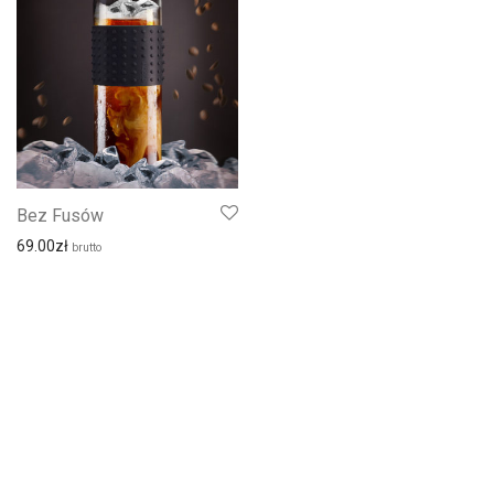
Bez Fusów
69.00
zł
brutto